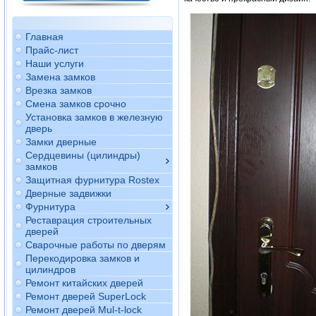
Главная
Прайс-лист
Наши услуги
Замена замков
Врезка замков
Смена замков срочно
Установка замков в железную
дверь
Замки дверные
Сердцевины (цилиндры)
замков
Защитная фурнитура Rostex
Дверные задвижки
Фурнитура
Реставрация строительных
дверей
Сварочные работы по дверям
Перекодировка замков и
цилиндров
Ремонт китайских дверей
Ремонт дверей SuperLock
Ремонт дверей Mul-t-lock