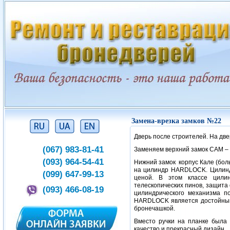
Замена-врезка замков №22
Дверь после строителей. На дв
(067) 983-81-41
Заменяем верхний замок САМ – 
(093) 964-54-41
Нижний замок корпус Кале (бол
на цилиндр HARDLOCK. Цилинд
(099) 647-99-13
ценой. В этом классе цили
телескопических пинов, защита
(093) 466-08-19
цилиндрического механизма п
HARDLOCK является достойным
бронечашкой.
Вместо ручки на планке была
качество и прекрасный дизайн.