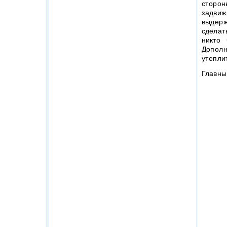
сторон
задвиж
выдерж
сделат
никто 
Дополн
утепли
Главны