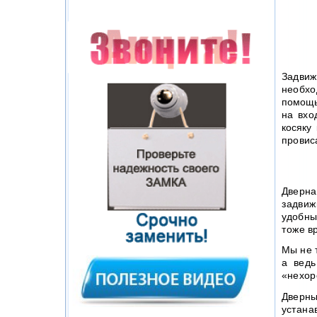
Задвиж
необхо
помощь
на вхо
косяку
провис
Дверна
задвиж
удобны
тоже в
Мы не 
а ведь
«нехор
Дверн
устана