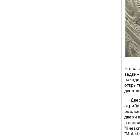
Наша ф
задвиж
находи
открыт
дверна
Дверна
атрибу
реальн
двери 
в двер
"Киевс
"Mul-t-