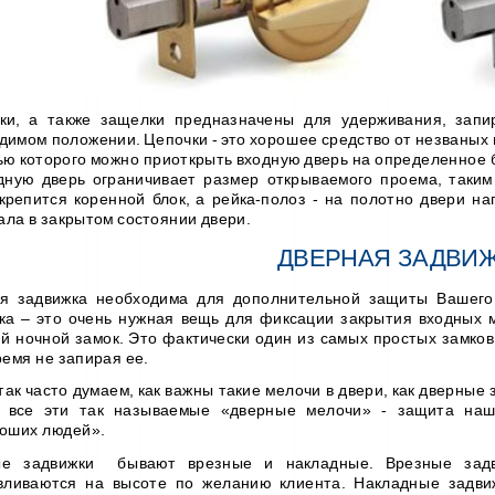
ки, а также защелки предназначены для удерживания, запи
димом положении. Цепочки - это хорошее средство от незваных г
ю которого можно приоткрыть входную дверь на определенное 
дную дверь ограничивает размер открываемого проема, таким
 крепится коренной блок, а рейка-полоз - на полотно двери на
ала в закрытом состоянии двери.
ДВЕРНАЯ ЗАДВИ
я задвижка необходима для дополнительной защиты Вашего
ка – это очень нужная вещь для фиксации закрытия входных м
й ночной замок. Это фактически один из самых простых замков,
ремя не запирая ее.
так часто думаем, как важны такие мелочи в двери, как дверные
 все эти так называемые «дверные мелочи» - защита наш
оших людей».
ые задвижки бывают врезные и накладные. Врезные задв
вливаются на высоте по желанию клиента. Накладные задви