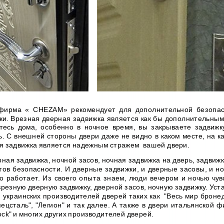
ирма « CHEZAM» рекомендует для дополнительной безопасн
ки. Врезная дверная задвижка является как бы дополнительным
тесь дома, особенно в ночное время, вы закрываете задвижк
ь. С внешней стороны двери даже не видно в каком месте, на к
я задвижка является надежным стражем вашей двери.
я задвижка, ночной засов, ночная задвижка на дверь, задвижка-
тов безопасности. И дверные задвижки, и дверные засовы, и но
о работает. Из своего опыта знаем, люди вечером и ночью чувс
врезную дверную задвижку, дверной засов, ночную задвижку. Уст
и украинских производителей дверей таких как "Весь мир бронедв
пецсталь", "Легион" и так далее. А также в двери итальянской ф
lock" и многих других производителей дверей.