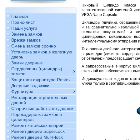
Пиновый цилиндр класса S
запатентованной системой дво
VEGA Nano Capsule.
Главная
Прайс-лист
Цилиндры (личинка, сердцевина
и за сравнительно небольшой
Наши услуги
симпатии покупателей и л
Замена замков
цилиндровых механизмов выс
Врезка замков
интеллектуальному отпирания и
Смена замков срочно
Технология двойного интеракт
Установка замков в железную
в цилиндре (личинке, сердцеви
дверь
от отмычек и предотвращает се
Замки дверные
А запрессованые в корпус ци
Сердцевины (цилиндры)
стальной пин обеспечивают выс
замков
Индивидуальная кодовая карт
Защитная фурнитура Rostex
ключа только в сертифицирован
Дверные задвижки
Фурнитура
Реставрация строительных
дверей
Сварочные работы по дверям
Перекодировка замков и
цилиндров
Ремонт китайских дверей
Ремонт дверей SuperLock
Ремонт дверей Mul-t-lock