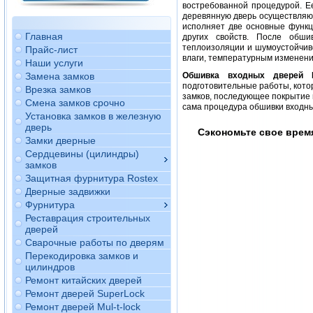
востребованной процедурой. Ее
деревянную дверь осуществляю
исполняет две основные функц
Главная
других свойств. После обш
теплоизоляции и шумоустойчив
Прайс-лист
влаги, температурным изменени
Наши услуги
Замена замков
Обшивка входных дверей
подготовительные работы, кото
Врезка замков
замков, последующее покрытие 
Смена замков срочно
сама процедура обшивки входны
Установка замков в железную
дверь
Сэкономьте свое врем
Замки дверные
Сердцевины (цилиндры)
замков
Защитная фурнитура Rostex
Дверные задвижки
Фурнитура
Реставрация строительных
дверей
Сварочные работы по дверям
Перекодировка замков и
цилиндров
Ремонт китайских дверей
Ремонт дверей SuperLock
Ремонт дверей Mul-t-lock