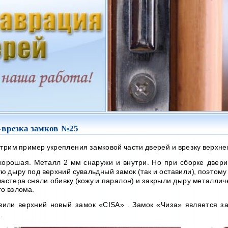
-врезка замков №25
трим пример укрепления замковой части дверей и врезку верхнег
хорошая. Металл 2 мм снаружи и внутри. Но при сборке двери
ю дыру под верхний сувальдный замок (так и оставили), поэтому 
астера сняли обивку (кожу и паралон) и закрыли дыру металлич
го взлома.
вили верхний новый замок «CІSA» . Замок «Чиза» является за
.