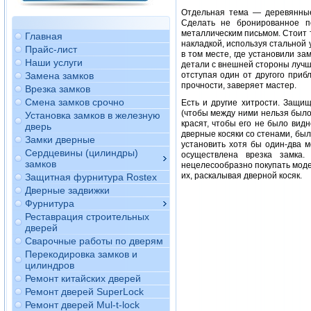
Отдельная тема — деревянные
Сделать не бронированное п
металлическим письмом. Стоит т
Главная
накладкой, используя стальной
Прайс-лист
в том месте, где установили за
Наши услуги
детали с внешней стороны лучш
Замена замков
отступая один от другого приб
прочности, заверяет мастер.
Врезка замков
Смена замков срочно
Есть и другие хитрости. Защищ
(чтобы между ними нельзя было
Установка замков в железную
красят, чтобы его не было вид
дверь
дверные косяки со стенами, был
Замки дверные
установить хотя бы один-два м
Сердцевины (цилиндры)
осуществлена врезка замка.
замков
нецелесообразно покупать моде
их, раскалывая дверной косяк.
Защитная фурнитура Rostex
Дверные задвижки
Фурнитура
Реставрация строительных
дверей
Сварочные работы по дверям
Перекодировка замков и
цилиндров
Ремонт китайских дверей
Ремонт дверей SuperLock
Ремонт дверей Mul-t-lock